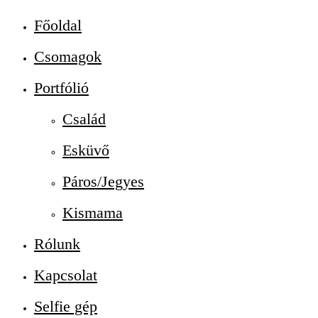
Főoldal
Csomagok
Portfólió
Család
Esküvő
Páros/Jegyes
Kismama
Rólunk
Kapcsolat
Selfie gép