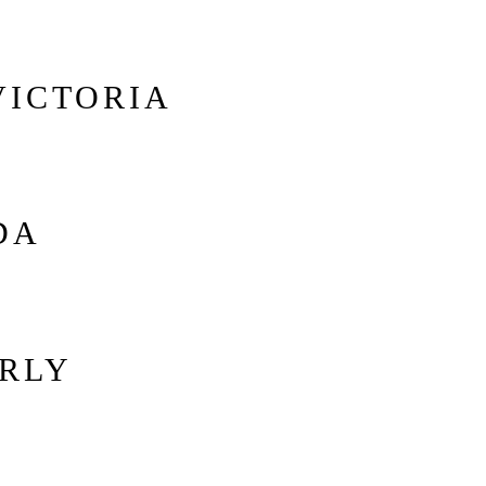
VICTORIA
DA
RLY