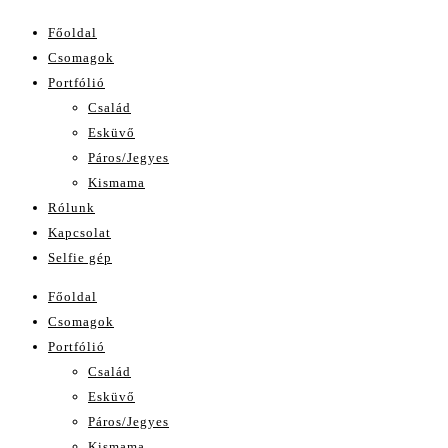
Főoldal
Csomagok
Portfólió
Család
Esküvő
Páros/Jegyes
Kismama
Rólunk
Kapcsolat
Selfie gép
Főoldal
Csomagok
Portfólió
Család
Esküvő
Páros/Jegyes
Kismama