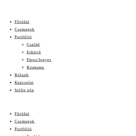
Főoldal
Csomagok
Portfólió
Család
Esküvő
Páros/Jegyes
Kismama
Rólunk
Kapcsolat
Selfie gép
Főoldal
Csomagok
Portfólió