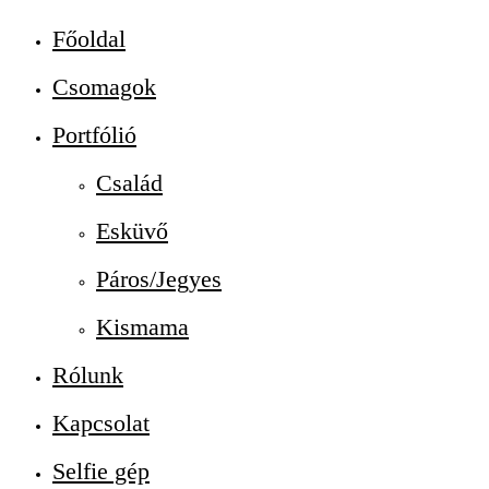
Főoldal
Csomagok
Portfólió
Család
Esküvő
Páros/Jegyes
Kismama
Rólunk
Kapcsolat
Selfie gép