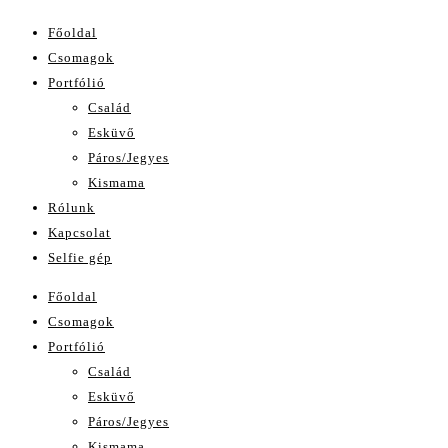
Főoldal
Csomagok
Portfólió
Család
Esküvő
Páros/Jegyes
Kismama
Rólunk
Kapcsolat
Selfie gép
Főoldal
Csomagok
Portfólió
Család
Esküvő
Páros/Jegyes
Kismama