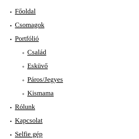
Főoldal
Csomagok
Portfólió
Család
Esküvő
Páros/Jegyes
Kismama
Rólunk
Kapcsolat
Selfie gép