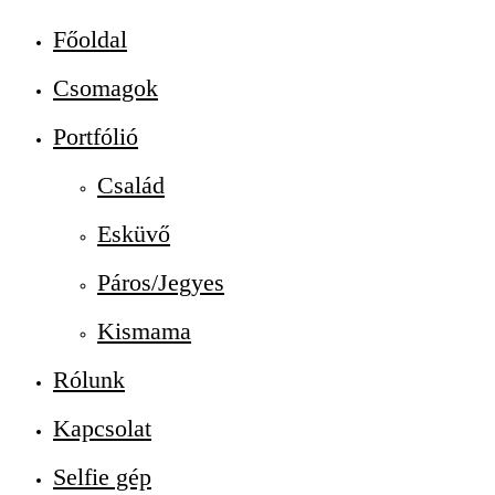
Főoldal
Csomagok
Portfólió
Család
Esküvő
Páros/Jegyes
Kismama
Rólunk
Kapcsolat
Selfie gép