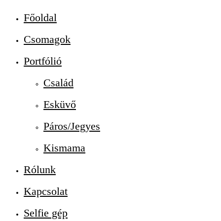
Főoldal
Csomagok
Portfólió
Család
Esküvő
Páros/Jegyes
Kismama
Rólunk
Kapcsolat
Selfie gép