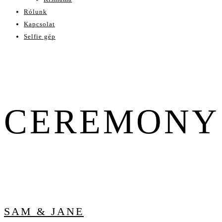
Rólunk
Kapcsolat
Selfie gép
CEREMONY
SAM & JANE