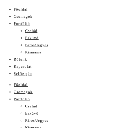
Főoldal
Csomagok
Portfólió
Család
Esküvő
Páros/Jegyes
Kismama
Rólunk
Kapcsolat
Selfie gép
Főoldal
Csomagok
Portfólió
Család
Esküvő
Páros/Jegyes
Kismama