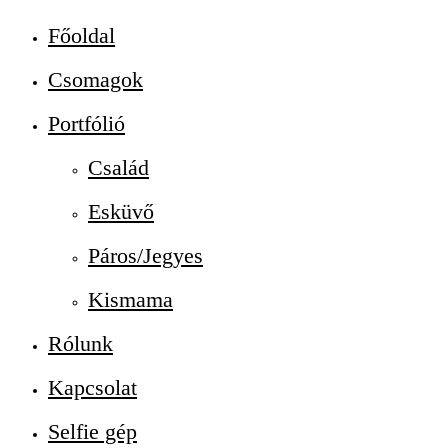
Főoldal
Csomagok
Portfólió
Család
Esküvő
Páros/Jegyes
Kismama
Rólunk
Kapcsolat
Selfie gép