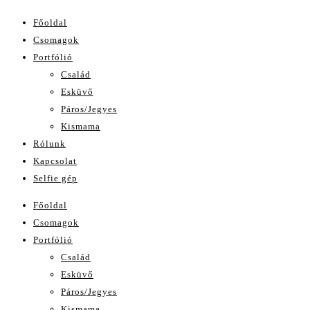
Főoldal
Csomagok
Portfólió
Család
Esküvő
Páros/Jegyes
Kismama
Rólunk
Kapcsolat
Selfie gép
Főoldal
Csomagok
Portfólió
Család
Esküvő
Páros/Jegyes
Kismama