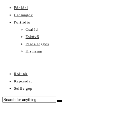
Főoldal
Csomagok
Portfólió
Család
Esküvő
Páros/Jegyes
Kismama
Rólunk
Kapcsolat
Selfie gép