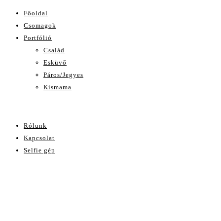
Főoldal
Csomagok
Portfólió
Család
Esküvő
Páros/Jegyes
Kismama
Rólunk
Kapcsolat
Selfie gép