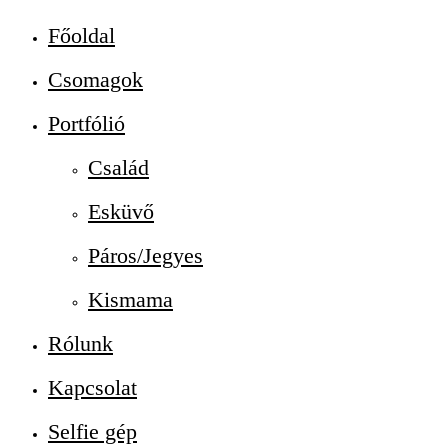
Főoldal
Csomagok
Portfólió
Család
Esküvő
Páros/Jegyes
Kismama
Rólunk
Kapcsolat
Selfie gép