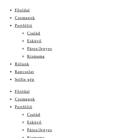
Főoldal
Csomagok
Portfólió
Család
Esküvő
Páros/Jegyes
Kismama
Rólunk
Kapcsolat
Selfie gép
Főoldal
Csomagok
Portfólió
Család
Esküvő
Páros/Jegyes
Kismama