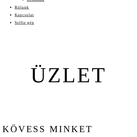
Rólunk
Kapcsolat
Selfie gép
ÜZLET
KÖVESS MINKET