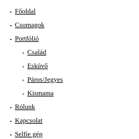
Főoldal
Csomagok
Portfólió
Család
Esküvő
Páros/Jegyes
Kismama
Rólunk
Kapcsolat
Selfie gép