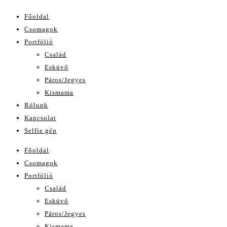
Főoldal
Csomagok
Portfólió
Család
Esküvő
Páros/Jegyes
Kismama
Rólunk
Kapcsolat
Selfie gép
Főoldal
Csomagok
Portfólió
Család
Esküvő
Páros/Jegyes
Kismama