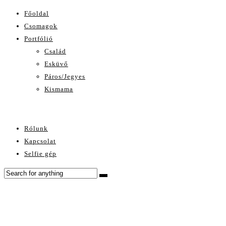
Főoldal
Csomagok
Portfólió
Család
Esküvő
Páros/Jegyes
Kismama
Rólunk
Kapcsolat
Selfie gép