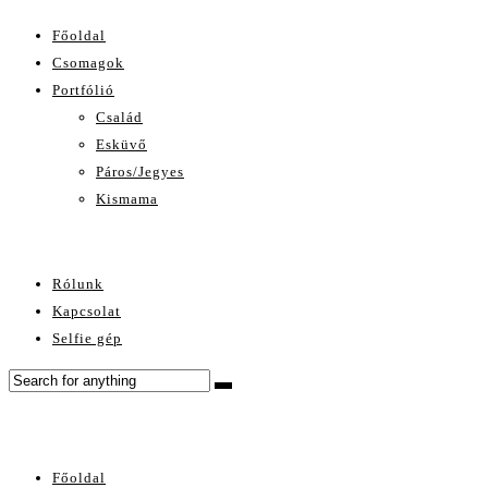
Főoldal
Csomagok
Portfólió
Család
Esküvő
Páros/Jegyes
Kismama
Rólunk
Kapcsolat
Selfie gép
Főoldal