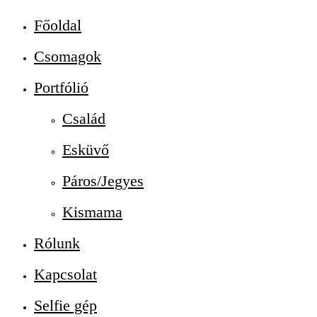
Főoldal
Csomagok
Portfólió
Család
Esküvő
Páros/Jegyes
Kismama
Rólunk
Kapcsolat
Selfie gép